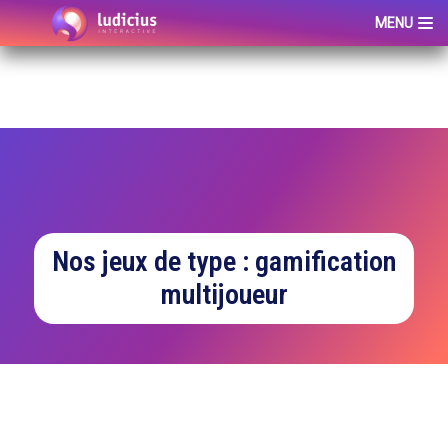
MENU
Aller
au
contenu
Nos jeux de type : gamification
multijoueur