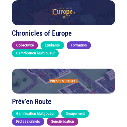
Chronicles of Europe
Collectivité
Étudiants
Formation
Gamification Multijoueur
Prév’en Route
Gamification Multijoueur
Groupement
Professionnels
Sensibilisation